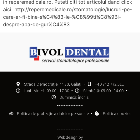
in reperemedicale.ro. Puteti citi tot articolul dand click
aici http://reperemedicale.ro/stomatologie/lucruri-pe-
care-ar-fi-bine-s%C4%83-le-%C8%99ti%C8%9Bi-
despre-apa-de-gur%C4%83
Strada Democrației nr. 30, Galați
+40 742 772 511
Luni - Vineri : 09.00 - 17.30
Sâmbătă: 09.00 - 14.00
Duminică: închis
Politica de protecție a datelor personale
Politica cookies
Webdesign by