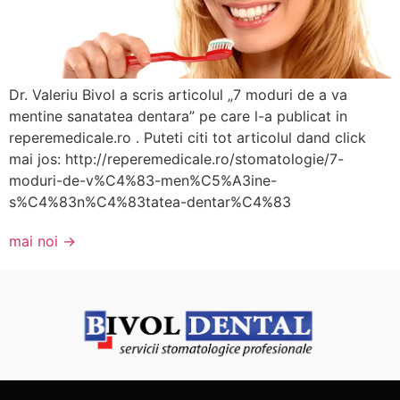
Dr. Valeriu Bivol a scris articolul „7 moduri de a va
mentine sanatatea dentara” pe care l-a publicat in
reperemedicale.ro . Puteti citi tot articolul dand click
mai jos: http://reperemedicale.ro/stomatologie/7-
moduri-de-v%C4%83-men%C5%A3ine-
s%C4%83n%C4%83tatea-dentar%C4%83
mai noi
→